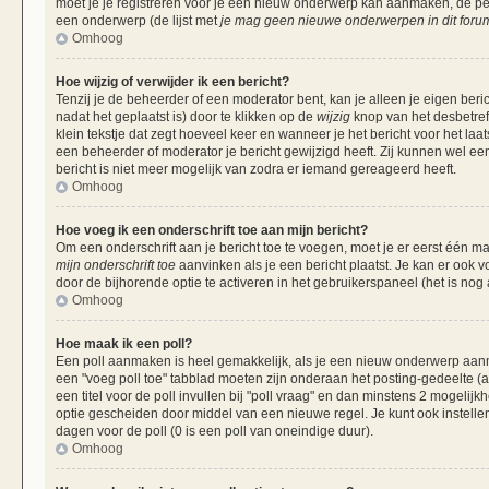
moet je je registreren voor je een nieuw onderwerp kan aanmaken, de per
een onderwerp (de lijst met
je mag geen nieuwe onderwerpen in dit forum
Omhoog
Hoe wijzig of verwijder ik een bericht?
Tenzij je de beheerder of een moderator bent, kan je alleen je eigen beri
nadat het geplaatst is) door te klikken op de
wijzig
knop van het desbetreff
klein tekstje dat zegt hoeveel keer en wanneer je het bericht voor het laa
een beheerder of moderator je bericht gewijzigd heeft. Zij kunnen wel 
bericht is niet meer mogelijk van zodra er iemand gereageerd heeft.
Omhoog
Hoe voeg ik een onderschrift toe aan mijn bericht?
Om een onderschrift aan je bericht toe te voegen, moet je er eerst één ma
mijn onderschrift toe
aanvinken als je een bericht plaatst. Je kan er ook v
door de bijhorende optie te activeren in het gebruikerspaneel (het is nog al
Omhoog
Hoe maak ik een poll?
Een poll aanmaken is heel gemakkelijk, als je een nieuw onderwerp aanma
een "voeg poll toe" tabblad moeten zijn onderaan het posting-gedeelte (als
een titel voor de poll invullen bij "poll vraag" en dan minstens 2 mogelijk
optie gescheiden door middel van een nieuwe regel. Je kunt ook instellen
dagen voor de poll (0 is een poll van oneindige duur).
Omhoog