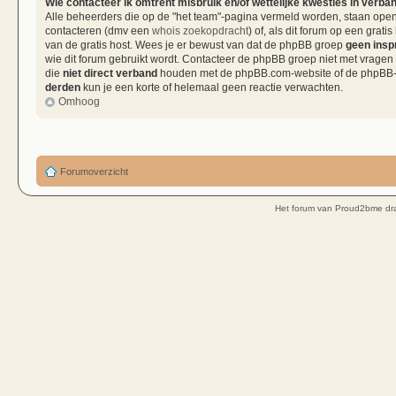
Wie contacteer ik omtrent misbruik en/of wettelijke kwesties in verba
Alle beheerders die op de "het team"-pagina vermeld worden, staan open 
contacteren (dmv een
whois zoekopdracht
) of, als dit forum op een grati
van de gratis host. Wees je er bewust van dat de phpBB groep
geen insp
wie dit forum gebruikt wordt. Contacteer de phpBB groep niet met vragen
die
niet direct verband
houden met de phpBB.com-website of de phpBB-so
derden
kun je een korte of helemaal geen reactie verwachten.
Omhoog
Forumoverzicht
Het forum van Proud2bme dra