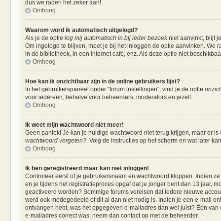
dus we raden het zeker aan!
Omhoog
Waarom word ik automatisch uitgelogd?
Als je de optie
log mij automatisch in bij ieder bezoek
niet aanvinkt, blij
Om ingelogd te blijven, moet je bij het inloggen de optie aanvinken. We r
in de bibliotheek, in een internet café, enz. Als deze optie niet beschikba
Omhoog
Hoe kan ik onzichtbaar zijn in de online gebruikers lijst?
In het gebruikerspaneel onder "forum instellingen", vind je de optie
onzich
voor iedereen, behalve voor beheerders, moderators en jezelf.
Omhoog
Ik weet mijn wachtwoord niet meer!
Geen paniek! Je kan je huidige wachtwoord niet terug krijgen, maar er is
wachtwoord vergeten?
. Volg de instructies op het scherm en wat later ka
Omhoog
Ik ben geregistreerd maar kan niet inloggen!
Controleer eerst of je gebruikersnaam en wachtwoord kloppen. Indien ze 
en je tijdens het registratieproces opgaf dat je jonger bent dan 13 jaar, m
geactiveerd worden? Sommige forums vereisen dat iedere nieuwe account 
werd ook medegedeeld of dit al dan niet nodig is. Indien je een e-mail on
ontvangen hebt, was het opgegeven e-mailadres dan wel juist? Één van de 
e-mailadres correct was, neem dan contact op met de beheerder.