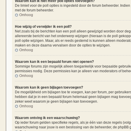
Waarom kan ik niet meer poll opties toevoegen?
De limiet voor de poll opties is ingesteld door de forum beheerder. Indie
met de forum beheerder.
Omhoog
Hoe wijzig of verwijder ik een poll?
Net zoals bij de berichten kan een poll alleen gewijzigd worden door de
allereerste bericht van het onderwerp wijzigen (hieraan is de poll gekop
poll optie wijzigen. Maar, als er reeds gestemd is kunnen alleen moderat
maken en deze daarna vervalsen door de opties te wijzigen.
Omhoog
Waarom kan ik een bepaald forum niet openen?
Sommige forums zijn mogelijk alleen toegankelijk voor bepaalde gebruiker
permissies nodig. Deze permissies kan je alleen van moderators of beheer
Omhoog
Waarom kan ik geen bijlagen toevoegen?
De mogelijkheid om bijlagen toe te voegen, kan per forum, per gebruiker
hebben dat je in een bepaald forum helemaal geen bijlagen mag toevoege
zeker weet waarom je geen bijlagen kan toevoegen.
Omhoog
Waarom ontving ik een waarschuwing?
Op ieder forum gelden specifieke regels, als je één van deze regels (vo
waarschuwing naar jouw is een beslissing van de beheerder, de phpBB gr