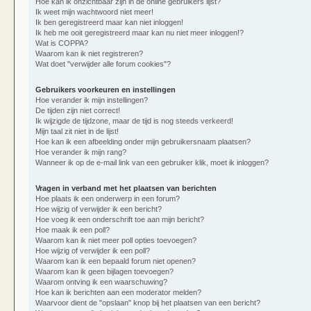
Hoe kan ik onzichtbaar zijn in de online gebruikers lijst?
Ik weet mijn wachtwoord niet meer!
Ik ben geregistreerd maar kan niet inloggen!
Ik heb me ooit geregistreerd maar kan nu niet meer inloggen!?
Wat is COPPA?
Waarom kan ik niet registreren?
Wat doet "verwijder alle forum cookies"?
Gebruikers voorkeuren en instellingen
Hoe verander ik mijn instellingen?
De tijden zijn niet correct!
Ik wijzigde de tijdzone, maar de tijd is nog steeds verkeerd!
Mijn taal zit niet in de lijst!
Hoe kan ik een afbeelding onder mijn gebruikersnaam plaatsen?
Hoe verander ik mijn rang?
Wanneer ik op de e-mail link van een gebruiker klik, moet ik inloggen?
Vragen in verband met het plaatsen van berichten
Hoe plaats ik een onderwerp in een forum?
Hoe wijzig of verwijder ik een bericht?
Hoe voeg ik een onderschrift toe aan mijn bericht?
Hoe maak ik een poll?
Waarom kan ik niet meer poll opties toevoegen?
Hoe wijzig of verwijder ik een poll?
Waarom kan ik een bepaald forum niet openen?
Waarom kan ik geen bijlagen toevoegen?
Waarom ontving ik een waarschuwing?
Hoe kan ik berichten aan een moderator melden?
Waarvoor dient de "opslaan" knop bij het plaatsen van een bericht?