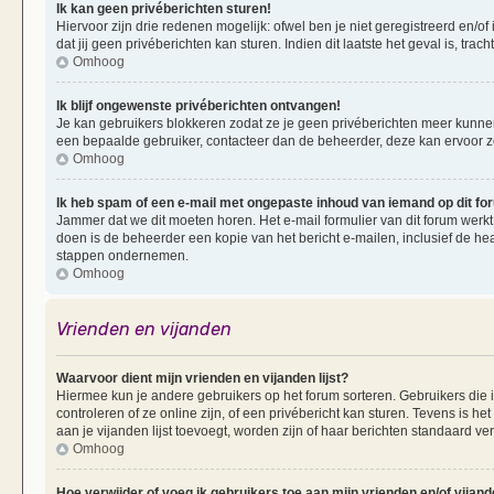
Ik kan geen privéberichten sturen!
Hiervoor zijn drie redenen mogelijk: ofwel ben je niet geregistreerd en/of
dat jij geen privéberichten kan sturen. Indien dit laatste het geval is, tra
Omhoog
Ik blijf ongewenste privéberichten ontvangen!
Je kan gebruikers blokkeren zodat ze je geen privéberichten meer kunnen 
een bepaalde gebruiker, contacteer dan de beheerder, deze kan ervoor zorg
Omhoog
Ik heb spam of een e-mail met ongepaste inhoud van iemand op dit f
Jammer dat we dit moeten horen. Het e-mail formulier van dit forum werkt
doen is de beheerder een kopie van het bericht e-mailen, inclusief de he
stappen ondernemen.
Omhoog
Vrienden en vijanden
Waarvoor dient mijn vrienden en vijanden lijst?
Hiermee kun je andere gebruikers op het forum sorteren. Gebruikers die i
controleren of ze online zijn, of een privébericht kan sturen. Tevens is h
aan je vijanden lijst toevoegt, worden zijn of haar berichten standaard ve
Omhoog
Hoe verwijder of voeg ik gebruikers toe aan mijn vrienden en/of vijande