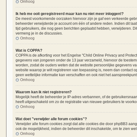
Omhoog
Ik heb me ooit geregistreerd maar kan nu niet meer inloggen!?
De meest voorkomende oorzaken hiervoor zijn je gaf een verkeerde gebru
beheerder verwijderde je account om één of andere reden. Indien dit laats
tijd gebruikers, die nog geen berichten geplaatst hebben, verwijderen. 
vermeng je in de discussies.
Omhoog
Wat is COPPA?
COPPA is de afkorting voor het Engelse "Child Online Privacy and Protecti
gegevens van jongeren onder de 13 jaar verzameld, hiervoor de toestemm
worden, zodat de ouders weten dat de website persoonlijke gegevens van h
website waarop je wilt registreren van toepassing is, neem dan contact 
geen wettelijke informatie kan verschaffen en ook niet het aanspreekpunt 
Omhoog
Waarom kan ik niet registreren?
Mogelijk heeft de beheerder je IP-adres verbannen, of de gebruikersnaam 
heeft uitgeschakeld om zo de registratie van nieuwe gebruikers te voork
Omhoog
Wat doet "verwijder alle forum cookies"?
Verwijder alle forum cookies zorgt dat alle cookies die door phpBB3 aa
ook de mogelijkheid, indien de beheerder dit inschakelde, om te zien we
Omhoog