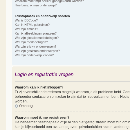
Waarom moet mijn bericht goedgekeurd worden?
Hoe bump ik mijn onderwerp?
Tekstopmaak en onderwerp soorten
Wat is BBCode?
Kan ik HTML gebruiken?
Wat zijn smilies?
Kan ik afbeeldingen plaatsen?
Wat zijn globale mededelingen?
Wat zijn mededelingen?
Wat zijn sticky onderwerpen?
Wat zijn gesloten onderwerpen?
Wat zijn onderwerp iconen?
Login en registratie vragen
Waarom kan ik niet inloggen?
Er zijn verschillende redenen mogelijk waarom je dit probleem hebt. Cont
beheerder contacteren om zeker te zijn dat je niet verbannen bent. Het is
worden.
Omhoog
Waarom moet ik me registreren?
De beheerder heeft bepaald of je al dan niet geregistreerd moet zijn om b
kan je bijvoorbeeld een avatar opgeven, privéberichten sturen, andere g