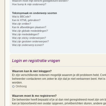
Waarom moet mijn bericht goedgekeurd worden?
Hoe bump ik mijn onderwerp?
Tekstopmaak en onderwerp soorten
Wat is BBCode?
Kan ik HTML gebruiken?
Wat zijn smilies?
Kan ik afbeeldingen plaatsen?
Wat zijn globale mededelingen?
Wat zijn mededelingen?
Wat zijn sticky onderwerpen?
Wat zijn gesloten onderwerpen?
Wat zijn onderwerp iconen?
Login en registratie vragen
Waarom kan ik niet inloggen?
Er zijn verschillende redenen mogelijk waarom je dit probleem hebt. Cont
beheerder contacteren om zeker te zijn dat je niet verbannen bent. Het is
worden.
Omhoog
Waarom moet ik me registreren?
De beheerder heeft bepaald of je al dan niet geregistreerd moet zijn om b
kan je bijvoorbeeld een avatar opgeven, privéberichten sturen, andere g