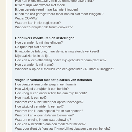
Hoe kan ik onzichtbaar zijn in de online gebruikers lijst?
Ik weet mijn wachtwoord niet meer!
Ik ben geregistreerd maar kan niet inloggen!
Ik heb me ooit geregistreerd maar kan nu niet meer inloggen!?
Wat is COPPA?
Waarom kan ik niet registreren?
Wat doet "verwijder alle forum cookies"?
Gebruikers voorkeuren en instellingen
Hoe verander ik mijn instellingen?
De tijden zijn niet correct!
Ik wijzigde de tijdzone, maar de tijd is nog steeds verkeerd!
Mijn taal zit niet in de lijst!
Hoe kan ik een afbeelding onder mijn gebruikersnaam plaatsen?
Hoe verander ik mijn rang?
Wanneer ik op de e-mail link van een gebruiker klik, moet ik inloggen?
Vragen in verband met het plaatsen van berichten
Hoe plaats ik een onderwerp in een forum?
Hoe wijzig of verwijder ik een bericht?
Hoe voeg ik een onderschrift toe aan mijn bericht?
Hoe maak ik een poll?
Waarom kan ik niet meer poll opties toevoegen?
Hoe wijzig of verwijder ik een poll?
Waarom kan ik een bepaald forum niet openen?
Waarom kan ik geen bijlagen toevoegen?
Waarom ontving ik een waarschuwing?
Hoe kan ik berichten aan een moderator melden?
Waarvoor dient de "opslaan" knop bij het plaatsen van een bericht?