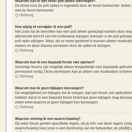
Waarom kan ik niet meer poll opties toevoegen?
De limiet voor de poll opties is ingesteld door de forum beheerder. Indie
met de forum beheerder.
Omhoog
Hoe wijzig of verwijder ik een poll?
Net zoals bij de berichten kan een poll alleen gewijzigd worden door de
allereerste bericht van het onderwerp wijzigen (hieraan is de poll gekop
poll optie wijzigen. Maar, als er reeds gestemd is kunnen alleen moderat
maken en deze daarna vervalsen door de opties te wijzigen.
Omhoog
Waarom kan ik een bepaald forum niet openen?
Sommige forums zijn mogelijk alleen toegankelijk voor bepaalde gebruiker
permissies nodig. Deze permissies kan je alleen van moderators of beheer
Omhoog
Waarom kan ik geen bijlagen toevoegen?
De mogelijkheid om bijlagen toe te voegen, kan per forum, per gebruiker
hebben dat je in een bepaald forum helemaal geen bijlagen mag toevoege
zeker weet waarom je geen bijlagen kan toevoegen.
Omhoog
Waarom ontving ik een waarschuwing?
Op ieder forum gelden specifieke regels, als je één van deze regels (vo
waarschuwing naar jouw is een beslissing van de beheerder, de phpBB gr