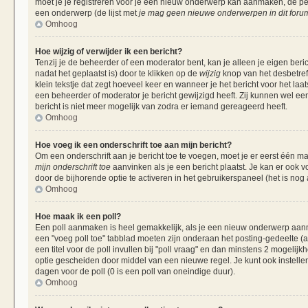
moet je je registreren voor je een nieuw onderwerp kan aanmaken, de per
een onderwerp (de lijst met
je mag geen nieuwe onderwerpen in dit forum
Omhoog
Hoe wijzig of verwijder ik een bericht?
Tenzij je de beheerder of een moderator bent, kan je alleen je eigen beri
nadat het geplaatst is) door te klikken op de
wijzig
knop van het desbetreff
klein tekstje dat zegt hoeveel keer en wanneer je het bericht voor het laa
een beheerder of moderator je bericht gewijzigd heeft. Zij kunnen wel 
bericht is niet meer mogelijk van zodra er iemand gereageerd heeft.
Omhoog
Hoe voeg ik een onderschrift toe aan mijn bericht?
Om een onderschrift aan je bericht toe te voegen, moet je er eerst één ma
mijn onderschrift toe
aanvinken als je een bericht plaatst. Je kan er ook v
door de bijhorende optie te activeren in het gebruikerspaneel (het is nog al
Omhoog
Hoe maak ik een poll?
Een poll aanmaken is heel gemakkelijk, als je een nieuw onderwerp aanma
een "voeg poll toe" tabblad moeten zijn onderaan het posting-gedeelte (als
een titel voor de poll invullen bij "poll vraag" en dan minstens 2 mogelijk
optie gescheiden door middel van een nieuwe regel. Je kunt ook instellen
dagen voor de poll (0 is een poll van oneindige duur).
Omhoog