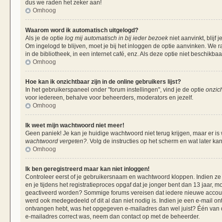
dus we raden het zeker aan!
Omhoog
Waarom word ik automatisch uitgelogd?
Als je de optie
log mij automatisch in bij ieder bezoek
niet aanvinkt, blij
Om ingelogd te blijven, moet je bij het inloggen de optie aanvinken. We r
in de bibliotheek, in een internet café, enz. Als deze optie niet beschikba
Omhoog
Hoe kan ik onzichtbaar zijn in de online gebruikers lijst?
In het gebruikerspaneel onder "forum instellingen", vind je de optie
onzich
voor iedereen, behalve voor beheerders, moderators en jezelf.
Omhoog
Ik weet mijn wachtwoord niet meer!
Geen paniek! Je kan je huidige wachtwoord niet terug krijgen, maar er is
wachtwoord vergeten?
. Volg de instructies op het scherm en wat later ka
Omhoog
Ik ben geregistreerd maar kan niet inloggen!
Controleer eerst of je gebruikersnaam en wachtwoord kloppen. Indien ze 
en je tijdens het registratieproces opgaf dat je jonger bent dan 13 jaar, m
geactiveerd worden? Sommige forums vereisen dat iedere nieuwe account 
werd ook medegedeeld of dit al dan niet nodig is. Indien je een e-mail on
ontvangen hebt, was het opgegeven e-mailadres dan wel juist? Één van de 
e-mailadres correct was, neem dan contact op met de beheerder.