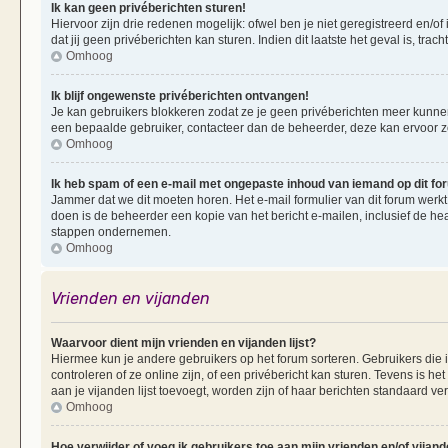
Ik kan geen privéberichten sturen!
Hiervoor zijn drie redenen mogelijk: ofwel ben je niet geregistreerd en/of
dat jij geen privéberichten kan sturen. Indien dit laatste het geval is, tra
Omhoog
Ik blijf ongewenste privéberichten ontvangen!
Je kan gebruikers blokkeren zodat ze je geen privéberichten meer kunnen 
een bepaalde gebruiker, contacteer dan de beheerder, deze kan ervoor zorg
Omhoog
Ik heb spam of een e-mail met ongepaste inhoud van iemand op dit f
Jammer dat we dit moeten horen. Het e-mail formulier van dit forum werkt
doen is de beheerder een kopie van het bericht e-mailen, inclusief de he
stappen ondernemen.
Omhoog
Vrienden en vijanden
Waarvoor dient mijn vrienden en vijanden lijst?
Hiermee kun je andere gebruikers op het forum sorteren. Gebruikers die i
controleren of ze online zijn, of een privébericht kan sturen. Tevens is h
aan je vijanden lijst toevoegt, worden zijn of haar berichten standaard ve
Omhoog
Hoe verwijder of voeg ik gebruikers toe aan mijn vrienden en/of vijande