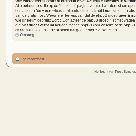
Wie contacteer ik omtrent misbruik en/of wettelijke kwesties in verba
Alle beheerders die op de "het team"-pagina vermeld worden, staan open 
contacteren (dmv een
whois zoekopdracht
) of, als dit forum op een grati
van de gratis host. Wees je er bewust van dat de phpBB groep
geen insp
wie dit forum gebruikt wordt. Contacteer de phpBB groep niet met vragen
die
niet direct verband
houden met de phpBB.com-website of de phpBB-so
derden
kun je een korte of helemaal geen reactie verwachten.
Omhoog
Forumoverzicht
Het forum van Proud2bme dra