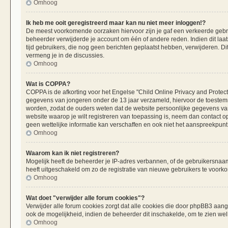
Omhoog
Ik heb me ooit geregistreerd maar kan nu niet meer inloggen!?
De meest voorkomende oorzaken hiervoor zijn je gaf een verkeerde gebru
beheerder verwijderde je account om één of andere reden. Indien dit laats
tijd gebruikers, die nog geen berichten geplaatst hebben, verwijderen. 
vermeng je in de discussies.
Omhoog
Wat is COPPA?
COPPA is de afkorting voor het Engelse "Child Online Privacy and Protecti
gegevens van jongeren onder de 13 jaar verzameld, hiervoor de toestemm
worden, zodat de ouders weten dat de website persoonlijke gegevens van h
website waarop je wilt registreren van toepassing is, neem dan contact 
geen wettelijke informatie kan verschaffen en ook niet het aanspreekpunt 
Omhoog
Waarom kan ik niet registreren?
Mogelijk heeft de beheerder je IP-adres verbannen, of de gebruikersnaam 
heeft uitgeschakeld om zo de registratie van nieuwe gebruikers te voork
Omhoog
Wat doet "verwijder alle forum cookies"?
Verwijder alle forum cookies zorgt dat alle cookies die door phpBB3 aa
ook de mogelijkheid, indien de beheerder dit inschakelde, om te zien we
Omhoog