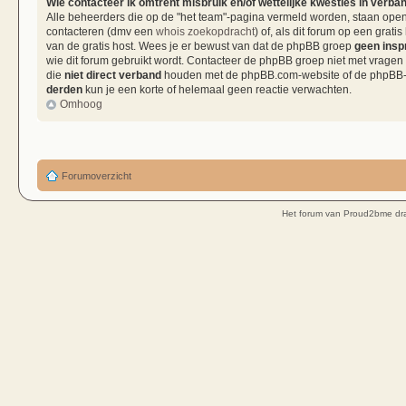
Wie contacteer ik omtrent misbruik en/of wettelijke kwesties in verba
Alle beheerders die op de "het team"-pagina vermeld worden, staan open 
contacteren (dmv een
whois zoekopdracht
) of, als dit forum op een grati
van de gratis host. Wees je er bewust van dat de phpBB groep
geen insp
wie dit forum gebruikt wordt. Contacteer de phpBB groep niet met vragen
die
niet direct verband
houden met de phpBB.com-website of de phpBB-so
derden
kun je een korte of helemaal geen reactie verwachten.
Omhoog
Forumoverzicht
Het forum van Proud2bme dra