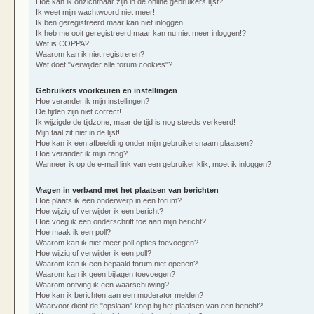
Hoe kan ik onzichtbaar zijn in de online gebruikers lijst?
Ik weet mijn wachtwoord niet meer!
Ik ben geregistreerd maar kan niet inloggen!
Ik heb me ooit geregistreerd maar kan nu niet meer inloggen!?
Wat is COPPA?
Waarom kan ik niet registreren?
Wat doet "verwijder alle forum cookies"?
Gebruikers voorkeuren en instellingen
Hoe verander ik mijn instellingen?
De tijden zijn niet correct!
Ik wijzigde de tijdzone, maar de tijd is nog steeds verkeerd!
Mijn taal zit niet in de lijst!
Hoe kan ik een afbeelding onder mijn gebruikersnaam plaatsen?
Hoe verander ik mijn rang?
Wanneer ik op de e-mail link van een gebruiker klik, moet ik inloggen?
Vragen in verband met het plaatsen van berichten
Hoe plaats ik een onderwerp in een forum?
Hoe wijzig of verwijder ik een bericht?
Hoe voeg ik een onderschrift toe aan mijn bericht?
Hoe maak ik een poll?
Waarom kan ik niet meer poll opties toevoegen?
Hoe wijzig of verwijder ik een poll?
Waarom kan ik een bepaald forum niet openen?
Waarom kan ik geen bijlagen toevoegen?
Waarom ontving ik een waarschuwing?
Hoe kan ik berichten aan een moderator melden?
Waarvoor dient de "opslaan" knop bij het plaatsen van een bericht?