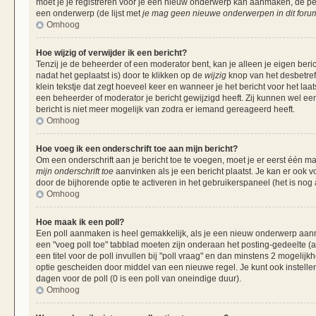
moet je je registreren voor je een nieuw onderwerp kan aanmaken, de per
een onderwerp (de lijst met
je mag geen nieuwe onderwerpen in dit forum
Omhoog
Hoe wijzig of verwijder ik een bericht?
Tenzij je de beheerder of een moderator bent, kan je alleen je eigen beri
nadat het geplaatst is) door te klikken op de
wijzig
knop van het desbetreff
klein tekstje dat zegt hoeveel keer en wanneer je het bericht voor het laa
een beheerder of moderator je bericht gewijzigd heeft. Zij kunnen wel 
bericht is niet meer mogelijk van zodra er iemand gereageerd heeft.
Omhoog
Hoe voeg ik een onderschrift toe aan mijn bericht?
Om een onderschrift aan je bericht toe te voegen, moet je er eerst één ma
mijn onderschrift toe
aanvinken als je een bericht plaatst. Je kan er ook v
door de bijhorende optie te activeren in het gebruikerspaneel (het is nog al
Omhoog
Hoe maak ik een poll?
Een poll aanmaken is heel gemakkelijk, als je een nieuw onderwerp aanma
een "voeg poll toe" tabblad moeten zijn onderaan het posting-gedeelte (als
een titel voor de poll invullen bij "poll vraag" en dan minstens 2 mogelijk
optie gescheiden door middel van een nieuwe regel. Je kunt ook instellen
dagen voor de poll (0 is een poll van oneindige duur).
Omhoog