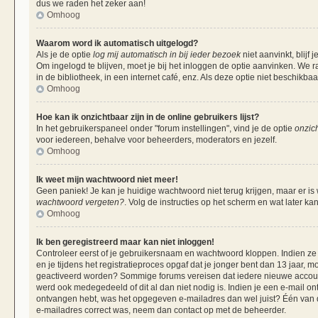
dus we raden het zeker aan!
Omhoog
Waarom word ik automatisch uitgelogd?
Als je de optie
log mij automatisch in bij ieder bezoek
niet aanvinkt, blij
Om ingelogd te blijven, moet je bij het inloggen de optie aanvinken. We r
in de bibliotheek, in een internet café, enz. Als deze optie niet beschikba
Omhoog
Hoe kan ik onzichtbaar zijn in de online gebruikers lijst?
In het gebruikerspaneel onder "forum instellingen", vind je de optie
onzich
voor iedereen, behalve voor beheerders, moderators en jezelf.
Omhoog
Ik weet mijn wachtwoord niet meer!
Geen paniek! Je kan je huidige wachtwoord niet terug krijgen, maar er is
wachtwoord vergeten?
. Volg de instructies op het scherm en wat later ka
Omhoog
Ik ben geregistreerd maar kan niet inloggen!
Controleer eerst of je gebruikersnaam en wachtwoord kloppen. Indien ze 
en je tijdens het registratieproces opgaf dat je jonger bent dan 13 jaar, m
geactiveerd worden? Sommige forums vereisen dat iedere nieuwe account 
werd ook medegedeeld of dit al dan niet nodig is. Indien je een e-mail on
ontvangen hebt, was het opgegeven e-mailadres dan wel juist? Één van de 
e-mailadres correct was, neem dan contact op met de beheerder.