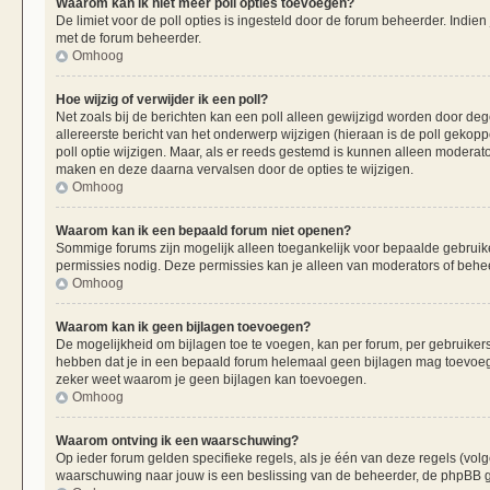
Waarom kan ik niet meer poll opties toevoegen?
De limiet voor de poll opties is ingesteld door de forum beheerder. Indie
met de forum beheerder.
Omhoog
Hoe wijzig of verwijder ik een poll?
Net zoals bij de berichten kan een poll alleen gewijzigd worden door de
allereerste bericht van het onderwerp wijzigen (hieraan is de poll gekop
poll optie wijzigen. Maar, als er reeds gestemd is kunnen alleen moderat
maken en deze daarna vervalsen door de opties te wijzigen.
Omhoog
Waarom kan ik een bepaald forum niet openen?
Sommige forums zijn mogelijk alleen toegankelijk voor bepaalde gebruiker
permissies nodig. Deze permissies kan je alleen van moderators of beheer
Omhoog
Waarom kan ik geen bijlagen toevoegen?
De mogelijkheid om bijlagen toe te voegen, kan per forum, per gebruiker
hebben dat je in een bepaald forum helemaal geen bijlagen mag toevoege
zeker weet waarom je geen bijlagen kan toevoegen.
Omhoog
Waarom ontving ik een waarschuwing?
Op ieder forum gelden specifieke regels, als je één van deze regels (vo
waarschuwing naar jouw is een beslissing van de beheerder, de phpBB gr