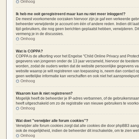
Omhoog
Ik heb me ooit geregistreerd maar kan nu niet meer inloggen!?
De meest voorkomende oorzaken hiervoor zijn je gaf een verkeerde gebru
beheerder verwijderde je account om één of andere reden. Indien dit laats
tijd gebruikers, die nog geen berichten geplaatst hebben, verwijderen. 
vermeng je in de discussies.
Omhoog
Wat is COPPA?
COPPA is de afkorting voor het Engelse "Child Online Privacy and Protecti
gegevens van jongeren onder de 13 jaar verzameld, hiervoor de toestemm
worden, zodat de ouders weten dat de website persoonlijke gegevens van h
website waarop je wilt registreren van toepassing is, neem dan contact 
geen wettelijke informatie kan verschaffen en ook niet het aanspreekpunt 
Omhoog
Waarom kan ik niet registreren?
Mogelijk heeft de beheerder je IP-adres verbannen, of de gebruikersnaam 
heeft uitgeschakeld om zo de registratie van nieuwe gebruikers te voork
Omhoog
Wat doet "verwijder alle forum cookies"?
Verwijder alle forum cookies zorgt dat alle cookies die door phpBB3 aa
ook de mogelijkheid, indien de beheerder dit inschakelde, om te zien we
Omhoog