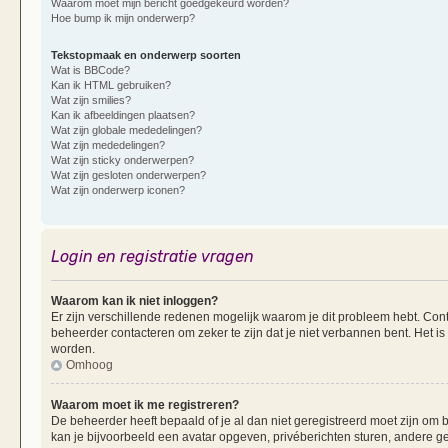
Waarom moet mijn bericht goedgekeurd worden?
Hoe bump ik mijn onderwerp?
Tekstopmaak en onderwerp soorten
Wat is BBCode?
Kan ik HTML gebruiken?
Wat zijn smilies?
Kan ik afbeeldingen plaatsen?
Wat zijn globale mededelingen?
Wat zijn mededelingen?
Wat zijn sticky onderwerpen?
Wat zijn gesloten onderwerpen?
Wat zijn onderwerp iconen?
Login en registratie vragen
Waarom kan ik niet inloggen?
Er zijn verschillende redenen mogelijk waarom je dit probleem hebt. Cont
beheerder contacteren om zeker te zijn dat je niet verbannen bent. Het is
worden.
Omhoog
Waarom moet ik me registreren?
De beheerder heeft bepaald of je al dan niet geregistreerd moet zijn om b
kan je bijvoorbeeld een avatar opgeven, privéberichten sturen, andere g