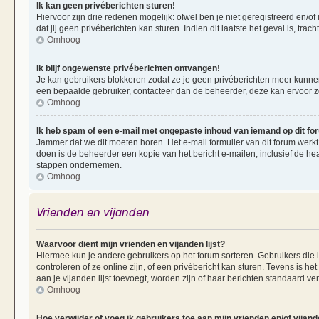
Ik kan geen privéberichten sturen!
Hiervoor zijn drie redenen mogelijk: ofwel ben je niet geregistreerd en/of
dat jij geen privéberichten kan sturen. Indien dit laatste het geval is, tra
Omhoog
Ik blijf ongewenste privéberichten ontvangen!
Je kan gebruikers blokkeren zodat ze je geen privéberichten meer kunnen 
een bepaalde gebruiker, contacteer dan de beheerder, deze kan ervoor zorg
Omhoog
Ik heb spam of een e-mail met ongepaste inhoud van iemand op dit f
Jammer dat we dit moeten horen. Het e-mail formulier van dit forum werkt
doen is de beheerder een kopie van het bericht e-mailen, inclusief de he
stappen ondernemen.
Omhoog
Vrienden en vijanden
Waarvoor dient mijn vrienden en vijanden lijst?
Hiermee kun je andere gebruikers op het forum sorteren. Gebruikers die i
controleren of ze online zijn, of een privébericht kan sturen. Tevens is h
aan je vijanden lijst toevoegt, worden zijn of haar berichten standaard ve
Omhoog
Hoe verwijder of voeg ik gebruikers toe aan mijn vrienden en/of vijande