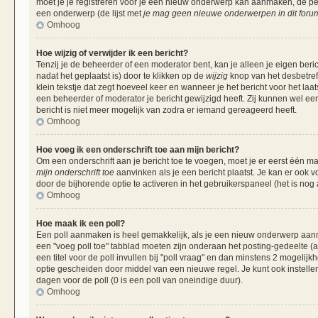
moet je je registreren voor je een nieuw onderwerp kan aanmaken, de per
een onderwerp (de lijst met
je mag geen nieuwe onderwerpen in dit forum
Omhoog
Hoe wijzig of verwijder ik een bericht?
Tenzij je de beheerder of een moderator bent, kan je alleen je eigen beri
nadat het geplaatst is) door te klikken op de
wijzig
knop van het desbetreff
klein tekstje dat zegt hoeveel keer en wanneer je het bericht voor het laa
een beheerder of moderator je bericht gewijzigd heeft. Zij kunnen wel 
bericht is niet meer mogelijk van zodra er iemand gereageerd heeft.
Omhoog
Hoe voeg ik een onderschrift toe aan mijn bericht?
Om een onderschrift aan je bericht toe te voegen, moet je er eerst één ma
mijn onderschrift toe
aanvinken als je een bericht plaatst. Je kan er ook v
door de bijhorende optie te activeren in het gebruikerspaneel (het is nog al
Omhoog
Hoe maak ik een poll?
Een poll aanmaken is heel gemakkelijk, als je een nieuw onderwerp aanma
een "voeg poll toe" tabblad moeten zijn onderaan het posting-gedeelte (als
een titel voor de poll invullen bij "poll vraag" en dan minstens 2 mogelijk
optie gescheiden door middel van een nieuwe regel. Je kunt ook instellen
dagen voor de poll (0 is een poll van oneindige duur).
Omhoog