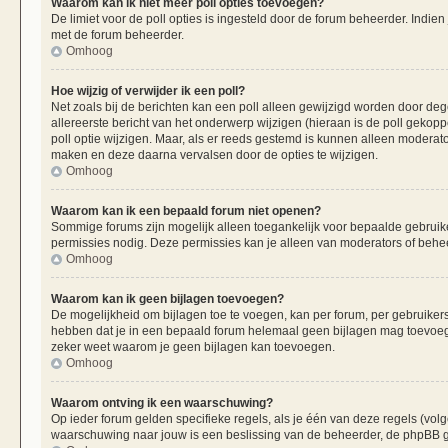
Waarom kan ik niet meer poll opties toevoegen?
De limiet voor de poll opties is ingesteld door de forum beheerder. Indie
met de forum beheerder.
Omhoog
Hoe wijzig of verwijder ik een poll?
Net zoals bij de berichten kan een poll alleen gewijzigd worden door de
allereerste bericht van het onderwerp wijzigen (hieraan is de poll gekop
poll optie wijzigen. Maar, als er reeds gestemd is kunnen alleen moderat
maken en deze daarna vervalsen door de opties te wijzigen.
Omhoog
Waarom kan ik een bepaald forum niet openen?
Sommige forums zijn mogelijk alleen toegankelijk voor bepaalde gebruiker
permissies nodig. Deze permissies kan je alleen van moderators of beheer
Omhoog
Waarom kan ik geen bijlagen toevoegen?
De mogelijkheid om bijlagen toe te voegen, kan per forum, per gebruiker
hebben dat je in een bepaald forum helemaal geen bijlagen mag toevoege
zeker weet waarom je geen bijlagen kan toevoegen.
Omhoog
Waarom ontving ik een waarschuwing?
Op ieder forum gelden specifieke regels, als je één van deze regels (vo
waarschuwing naar jouw is een beslissing van de beheerder, de phpBB gr