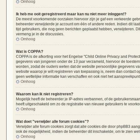
Omhoog
Ik heb me ooit geregistreerd maar kan nu niet meer inloggen!?
De meest voorkomende oorzaken hiervoor zijn je gaf een verkeerde gebru
beheerder verwijderde je account om één of andere reden. Indien dit laats
tijd gebruikers, die nog geen berichten geplaatst hebben, verwijderen. 
vermeng je in de discussies.
Omhoog
Wat is COPPA?
COPPA is de afkorting voor het Engelse "Child Online Privacy and Protecti
gegevens van jongeren onder de 13 jaar verzameld, hiervoor de toestemm
worden, zodat de ouders weten dat de website persoonlijke gegevens van h
website waarop je wilt registreren van toepassing is, neem dan contact 
geen wettelijke informatie kan verschaffen en ook niet het aanspreekpunt 
Omhoog
Waarom kan ik niet registreren?
Mogelijk heeft de beheerder je IP-adres verbannen, of de gebruikersnaam 
heeft uitgeschakeld om zo de registratie van nieuwe gebruikers te voork
Omhoog
Wat doet "verwijder alle forum cookies"?
Verwijder alle forum cookies zorgt dat alle cookies die door phpBB3 aa
ook de mogelijkheid, indien de beheerder dit inschakelde, om te zien we
Omhoog