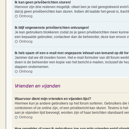
Ik kan geen privéberichten sturen!
Hiervoor zijn drie redenen mogelijk: ofwel ben je niet geregistreerd en/of
dat jij geen privéberichten kan sturen. Indien dit laatste het geval is, tra
Omhoog
Ik blijf ongewenste privéberichten ontvangen!
Je kan gebruikers blokkeren zodat ze je geen privéberichten meer kunnen 
een bepaalde gebruiker, contacteer dan de beheerder, deze kan ervoor zorg
Omhoog
Ik heb spam of een e-mail met ongepaste inhoud van iemand op dit f
Jammer dat we dit moeten horen. Het e-mail formulier van dit forum werkt
doen is de beheerder een kopie van het bericht e-mailen, inclusief de he
stappen ondernemen.
Omhoog
Vrienden en vijanden
Waarvoor dient mijn vrienden en vijanden lijst?
Hiermee kun je andere gebruikers op het forum sorteren. Gebruikers die i
controleren of ze online zijn, of een privébericht kan sturen. Tevens is h
aan je vijanden lijst toevoegt, worden zijn of haar berichten standaard ve
Omhoog
Hoe verwijder of voeg ik gebruikers toe aan mijn vrienden en/of vijande