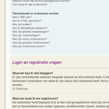
Waarom moet mijn bericht goedgekeurd worden?
Hoe bump ik mijn onderwerp?
Tekstopmaak en onderwerp soorten
Wat is BBCode?
Kan ik HTML gebruiken?
Wat zijn smilies?
Kan ik afbeeldingen plaatsen?
Wat zijn globale mededelingen?
Wat zijn mededelingen?
Wat zijn sticky onderwerpen?
Wat zijn gesloten onderwerpen?
Wat zijn onderwerp iconen?
Login en registratie vragen
Waarom kan ik niet inloggen?
Er zijn verschillende redenen mogelijk waarom je dit probleem hebt. Cont
beheerder contacteren om zeker te zijn dat je niet verbannen bent. Het is
worden.
Omhoog
Waarom moet ik me registreren?
De beheerder heeft bepaald of je al dan niet geregistreerd moet zijn om b
kan je bijvoorbeeld een avatar opgeven, privéberichten sturen, andere g