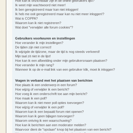
Hoe kan ik onzichtbaar zijn in de online gebruikers lijst?
Ik weet mijn wachtwoord niet meer!
Ik ben geregistreerd maar kan niet inloggen!
Ik heb me ooit geregistreerd maar kan nu niet meer inloggen!?
Wat is COPPA?
Waarom kan ik niet registreren?
Wat doet "verwijder alle forum cookies"?
Gebruikers voorkeuren en instellingen
Hoe verander ik mijn instellingen?
De tijden zijn niet correct!
Ik wijzigde de tijdzone, maar de tijd is nog steeds verkeerd!
Mijn taal zit niet in de lijst!
Hoe kan ik een afbeelding onder mijn gebruikersnaam plaatsen?
Hoe verander ik mijn rang?
Wanneer ik op de e-mail link van een gebruiker klik, moet ik inloggen?
Vragen in verband met het plaatsen van berichten
Hoe plaats ik een onderwerp in een forum?
Hoe wijzig of verwijder ik een bericht?
Hoe voeg ik een onderschrift toe aan mijn bericht?
Hoe maak ik een poll?
Waarom kan ik niet meer poll opties toevoegen?
Hoe wijzig of verwijder ik een poll?
Waarom kan ik een bepaald forum niet openen?
Waarom kan ik geen bijlagen toevoegen?
Waarom ontving ik een waarschuwing?
Hoe kan ik berichten aan een moderator melden?
Waarvoor dient de "opslaan" knop bij het plaatsen van een bericht?