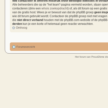
Wie contacteer ik omtrent misbruik en/of wettelijke kwesties in verba
Alle beheerders die op de "het team"-pagina vermeld worden, staan open 
contacteren (dmv een
whois zoekopdracht
) of, als dit forum op een grati
van de gratis host. Wees je er bewust van dat de phpBB groep
geen insp
wie dit forum gebruikt wordt. Contacteer de phpBB groep niet met vragen
die
niet direct verband
houden met de phpBB.com-website of de phpBB-so
derden
kun je een korte of helemaal geen reactie verwachten.
Omhoog
Forumoverzicht
Het forum van Proud2bme dra