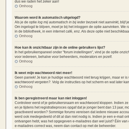
dus we raden het zeker aan!
Omhoog
Waarom word ik automatisch uitgelogd?
Als je de optie
log mij automatisch in bij ieder bezoek
niet aanvinkt, blij
Om ingelogd te blijven, moet je bij het inloggen de optie aanvinken. We r
in de bibliotheek, in een internet café, enz. Als deze optie niet beschikba
Omhoog
Hoe kan ik onzichtbaar zijn in de online gebruikers lijst?
In het gebruikerspaneel onder "forum instellingen", vind je de optie
onzich
voor iedereen, behalve voor beheerders, moderators en jezelf.
Omhoog
Ik weet mijn wachtwoord niet meer!
Geen paniek! Je kan je huidige wachtwoord niet terug krijgen, maar er is
wachtwoord vergeten?
. Volg de instructies op het scherm en wat later ka
Omhoog
Ik ben geregistreerd maar kan niet inloggen!
Controleer eerst of je gebruikersnaam en wachtwoord kloppen. Indien ze 
en je tijdens het registratieproces opgaf dat je jonger bent dan 13 jaar, m
geactiveerd worden? Sommige forums vereisen dat iedere nieuwe account 
werd ook medegedeeld of dit al dan niet nodig is. Indien je een e-mail on
ontvangen hebt, was het opgegeven e-mailadres dan wel juist? Één van de 
e-mailadres correct was, neem dan contact op met de beheerder.