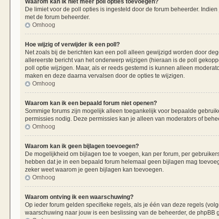
Waarom kan ik niet meer poll opties toevoegen?
De limiet voor de poll opties is ingesteld door de forum beheerder. Indie
met de forum beheerder.
Omhoog
Hoe wijzig of verwijder ik een poll?
Net zoals bij de berichten kan een poll alleen gewijzigd worden door de
allereerste bericht van het onderwerp wijzigen (hieraan is de poll gekop
poll optie wijzigen. Maar, als er reeds gestemd is kunnen alleen moderat
maken en deze daarna vervalsen door de opties te wijzigen.
Omhoog
Waarom kan ik een bepaald forum niet openen?
Sommige forums zijn mogelijk alleen toegankelijk voor bepaalde gebruiker
permissies nodig. Deze permissies kan je alleen van moderators of beheer
Omhoog
Waarom kan ik geen bijlagen toevoegen?
De mogelijkheid om bijlagen toe te voegen, kan per forum, per gebruiker
hebben dat je in een bepaald forum helemaal geen bijlagen mag toevoege
zeker weet waarom je geen bijlagen kan toevoegen.
Omhoog
Waarom ontving ik een waarschuwing?
Op ieder forum gelden specifieke regels, als je één van deze regels (vo
waarschuwing naar jouw is een beslissing van de beheerder, de phpBB gr