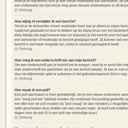
moet je je registreren voor je een nieuw onderwerp kan aanmaken, de per
een onderwerp (de lijst met
je mag geen nieuwe onderwerpen in dit forum
Omhoog
Hoe wijzig of verwijder ik een bericht?
Tenzij je de beheerder of een moderator bent, kan je alleen je eigen beri
nadat het geplaatst is) door te klikken op de
wijzig
knop van het desbetreff
klein tekstje dat zegt hoeveel keer en wanneer je het bericht voor het laa
een beheerder of moderator je bericht gewijzigd heeft. Zij kunnen wel 
bericht is niet meer mogelijk van zodra er iemand gereageerd heeft.
Omhoog
Hoe voeg ik een onderschrift toe aan mijn bericht?
Om een onderschrift aan je bericht toe te voegen, moet je er eerst één ma
mijn onderschrift toe
aanvinken als je een bericht plaatst. Je kan er ook v
door de bijhorende optie te activeren in het gebruikerspaneel (het is nog al
Omhoog
Hoe maak ik een poll?
Een poll aanmaken is heel gemakkelijk, als je een nieuw onderwerp aanma
een "voeg poll toe" tabblad moeten zijn onderaan het posting-gedeelte (als
een titel voor de poll invullen bij "poll vraag" en dan minstens 2 mogelijk
optie gescheiden door middel van een nieuwe regel. Je kunt ook instellen
dagen voor de poll (0 is een poll van oneindige duur).
Omhoog