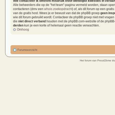
Wie contacteer ik omtrent misbruik en/of wettelijke kwesties in verba
Alle beheerders die op de "het team"-pagina vermeld worden, staan open 
contacteren (dmv een
whois zoekopdracht
) of, als dit forum op een grati
van de gratis host. Wees je er bewust van dat de phpBB groep
geen insp
wie dit forum gebruikt wordt. Contacteer de phpBB groep niet met vragen
die
niet direct verband
houden met de phpBB.com-website of de phpBB-so
derden
kun je een korte of helemaal geen reactie verwachten.
Omhoog
Forumoverzicht
Het forum van Proud2bme dra