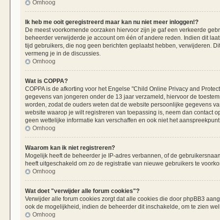
Omhoog
Ik heb me ooit geregistreerd maar kan nu niet meer inloggen!?
De meest voorkomende oorzaken hiervoor zijn je gaf een verkeerde gebru
beheerder verwijderde je account om één of andere reden. Indien dit laats
tijd gebruikers, die nog geen berichten geplaatst hebben, verwijderen. 
vermeng je in de discussies.
Omhoog
Wat is COPPA?
COPPA is de afkorting voor het Engelse "Child Online Privacy and Protecti
gegevens van jongeren onder de 13 jaar verzameld, hiervoor de toestemm
worden, zodat de ouders weten dat de website persoonlijke gegevens van h
website waarop je wilt registreren van toepassing is, neem dan contact 
geen wettelijke informatie kan verschaffen en ook niet het aanspreekpunt 
Omhoog
Waarom kan ik niet registreren?
Mogelijk heeft de beheerder je IP-adres verbannen, of de gebruikersnaam 
heeft uitgeschakeld om zo de registratie van nieuwe gebruikers te voork
Omhoog
Wat doet "verwijder alle forum cookies"?
Verwijder alle forum cookies zorgt dat alle cookies die door phpBB3 aa
ook de mogelijkheid, indien de beheerder dit inschakelde, om te zien we
Omhoog