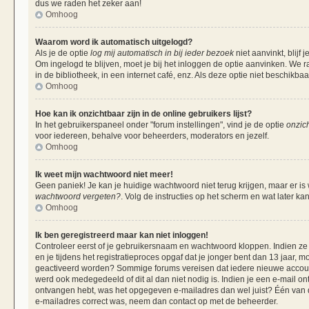
dus we raden het zeker aan!
Omhoog
Waarom word ik automatisch uitgelogd?
Als je de optie
log mij automatisch in bij ieder bezoek
niet aanvinkt, blij
Om ingelogd te blijven, moet je bij het inloggen de optie aanvinken. We r
in de bibliotheek, in een internet café, enz. Als deze optie niet beschikba
Omhoog
Hoe kan ik onzichtbaar zijn in de online gebruikers lijst?
In het gebruikerspaneel onder "forum instellingen", vind je de optie
onzich
voor iedereen, behalve voor beheerders, moderators en jezelf.
Omhoog
Ik weet mijn wachtwoord niet meer!
Geen paniek! Je kan je huidige wachtwoord niet terug krijgen, maar er is
wachtwoord vergeten?
. Volg de instructies op het scherm en wat later ka
Omhoog
Ik ben geregistreerd maar kan niet inloggen!
Controleer eerst of je gebruikersnaam en wachtwoord kloppen. Indien ze 
en je tijdens het registratieproces opgaf dat je jonger bent dan 13 jaar, m
geactiveerd worden? Sommige forums vereisen dat iedere nieuwe account 
werd ook medegedeeld of dit al dan niet nodig is. Indien je een e-mail on
ontvangen hebt, was het opgegeven e-mailadres dan wel juist? Één van de 
e-mailadres correct was, neem dan contact op met de beheerder.