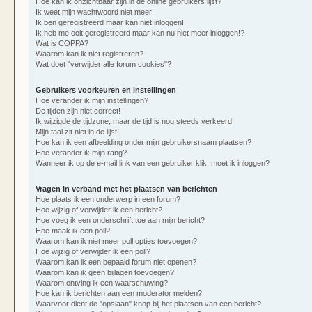
Hoe kan ik onzichtbaar zijn in de online gebruikers lijst?
Ik weet mijn wachtwoord niet meer!
Ik ben geregistreerd maar kan niet inloggen!
Ik heb me ooit geregistreerd maar kan nu niet meer inloggen!?
Wat is COPPA?
Waarom kan ik niet registreren?
Wat doet "verwijder alle forum cookies"?
Gebruikers voorkeuren en instellingen
Hoe verander ik mijn instellingen?
De tijden zijn niet correct!
Ik wijzigde de tijdzone, maar de tijd is nog steeds verkeerd!
Mijn taal zit niet in de lijst!
Hoe kan ik een afbeelding onder mijn gebruikersnaam plaatsen?
Hoe verander ik mijn rang?
Wanneer ik op de e-mail link van een gebruiker klik, moet ik inloggen?
Vragen in verband met het plaatsen van berichten
Hoe plaats ik een onderwerp in een forum?
Hoe wijzig of verwijder ik een bericht?
Hoe voeg ik een onderschrift toe aan mijn bericht?
Hoe maak ik een poll?
Waarom kan ik niet meer poll opties toevoegen?
Hoe wijzig of verwijder ik een poll?
Waarom kan ik een bepaald forum niet openen?
Waarom kan ik geen bijlagen toevoegen?
Waarom ontving ik een waarschuwing?
Hoe kan ik berichten aan een moderator melden?
Waarvoor dient de "opslaan" knop bij het plaatsen van een bericht?