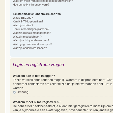
Waarom moet mijn bericht goedgekeurd worden?
Hoe bump ik mijn onderwerp?
Tekstopmaak en onderwerp soorten
Wat is BBCode?
Kan ik HTML gebruiken?
Wat zijn smilies?
Kan ik afbeeldingen plaatsen?
Wat zijn globale mededelingen?
Wat zijn mededelingen?
Wat zijn sticky onderwerpen?
Wat zijn gesloten onderwerpen?
Wat zijn onderwerp iconen?
Login en registratie vragen
Waarom kan ik niet inloggen?
Er zijn verschillende redenen mogelijk waarom je dit probleem hebt. Cont
beheerder contacteren om zeker te zijn dat je niet verbannen bent. Het is
worden.
Omhoog
Waarom moet ik me registreren?
De beheerder heeft bepaald of je al dan niet geregistreerd moet zijn om b
kan je bijvoorbeeld een avatar opgeven, privéberichten sturen, andere g