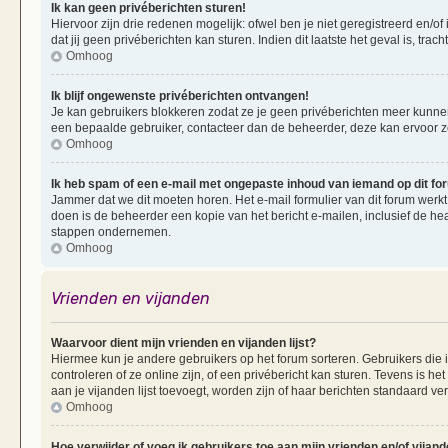
Ik kan geen privéberichten sturen!
Hiervoor zijn drie redenen mogelijk: ofwel ben je niet geregistreerd en/of
dat jij geen privéberichten kan sturen. Indien dit laatste het geval is, tra
Omhoog
Ik blijf ongewenste privéberichten ontvangen!
Je kan gebruikers blokkeren zodat ze je geen privéberichten meer kunnen 
een bepaalde gebruiker, contacteer dan de beheerder, deze kan ervoor zorg
Omhoog
Ik heb spam of een e-mail met ongepaste inhoud van iemand op dit f
Jammer dat we dit moeten horen. Het e-mail formulier van dit forum werkt
doen is de beheerder een kopie van het bericht e-mailen, inclusief de he
stappen ondernemen.
Omhoog
Vrienden en vijanden
Waarvoor dient mijn vrienden en vijanden lijst?
Hiermee kun je andere gebruikers op het forum sorteren. Gebruikers die i
controleren of ze online zijn, of een privébericht kan sturen. Tevens is h
aan je vijanden lijst toevoegt, worden zijn of haar berichten standaard ve
Omhoog
Hoe verwijder of voeg ik gebruikers toe aan mijn vrienden en/of vijande