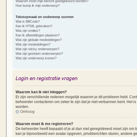
Waarom moet mijn bericht goedgekeurd worden?
Hoe bump ik mijn onderwerp?
Tekstopmaak en onderwerp soorten
Wat is BBCode?
Kan ik HTML gebruiken?
Wat zijn smilies?
Kan ik afbeeldingen plaatsen?
Wat zijn globale mededelingen?
Wat zijn mededelingen?
Wat zijn sticky onderwerpen?
Wat zijn gesloten onderwerpen?
Wat zijn onderwerp iconen?
Login en registratie vragen
Waarom kan ik niet inloggen?
Er zijn verschillende redenen mogelijk waarom je dit probleem hebt. Cont
beheerder contacteren om zeker te zijn dat je niet verbannen bent. Het is
worden.
Omhoog
Waarom moet ik me registreren?
De beheerder heeft bepaald of je al dan niet geregistreerd moet zijn om b
kan je bijvoorbeeld een avatar opgeven, privéberichten sturen, andere g