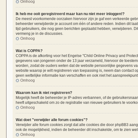
Omhoog
Ik heb me ooit geregistreerd maar kan nu niet meer inloggen!?
De meest voorkomende oorzaken hiervoor zijn je gaf een verkeerde gebru
beheerder verwijderde je account om één of andere reden. Indien dit laats
tijd gebruikers, die nog geen berichten geplaatst hebben, verwijderen. 
vermeng je in de discussies.
Omhoog
Wat is COPPA?
COPPA is de afkorting voor het Engelse "Child Online Privacy and Protecti
gegevens van jongeren onder de 13 jaar verzameld, hiervoor de toestemm
worden, zodat de ouders weten dat de website persoonlijke gegevens van h
website waarop je wilt registreren van toepassing is, neem dan contact 
geen wettelijke informatie kan verschaffen en ook niet het aanspreekpunt 
Omhoog
Waarom kan ik niet registreren?
Mogelijk heeft de beheerder je IP-adres verbannen, of de gebruikersnaam 
heeft uitgeschakeld om zo de registratie van nieuwe gebruikers te voork
Omhoog
Wat doet "verwijder alle forum cookies"?
Verwijder alle forum cookies zorgt dat alle cookies die door phpBB3 aa
ook de mogelijkheid, indien de beheerder dit inschakelde, om te zien we
Omhoog