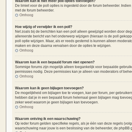
Waarom kan ik niet meer poll opties toevoegen?
De limiet voor de poll opties is ingesteld door de forum beheerder. Indie
met de forum beheerder.
Omhoog
Hoe wijzig of verwijder ik een poll?
Net zoals bij de berichten kan een poll alleen gewijzigd worden door de
allereerste bericht van het onderwerp wijzigen (hieraan is de poll gekop
poll optie wijzigen. Maar, als er reeds gestemd is kunnen alleen moderat
maken en deze daarna vervalsen door de opties te wijzigen.
Omhoog
Waarom kan ik een bepaald forum niet openen?
Sommige forums zijn mogelijk alleen toegankelijk voor bepaalde gebruiker
permissies nodig. Deze permissies kan je alleen van moderators of beheer
Omhoog
Waarom kan ik geen bijlagen toevoegen?
De mogelijkheid om bijlagen toe te voegen, kan per forum, per gebruiker
hebben dat je in een bepaald forum helemaal geen bijlagen mag toevoege
zeker weet waarom je geen bijlagen kan toevoegen.
Omhoog
Waarom ontving ik een waarschuwing?
Op ieder forum gelden specifieke regels, als je één van deze regels (vo
waarschuwing naar jouw is een beslissing van de beheerder, de phpBB gr