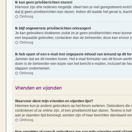
Ik kan geen privéberichten sturen!
Hiervoor zijn drie redenen mogelijk: ofwel ben je niet geregistreerd en/of
dat jij geen privéberichten kan sturen. Indien dit laatste het geval is, tra
Omhoog
Ik blijf ongewenste privéberichten ontvangen!
Je kan gebruikers blokkeren zodat ze je geen privéberichten meer kunnen 
een bepaalde gebruiker, contacteer dan de beheerder, deze kan ervoor zorg
Omhoog
Ik heb spam of een e-mail met ongepaste inhoud van iemand op dit f
Jammer dat we dit moeten horen. Het e-mail formulier van dit forum werkt
doen is de beheerder een kopie van het bericht e-mailen, inclusief de he
stappen ondernemen.
Omhoog
Vrienden en vijanden
Waarvoor dient mijn vrienden en vijanden lijst?
Hiermee kun je andere gebruikers op het forum sorteren. Gebruikers die i
controleren of ze online zijn, of een privébericht kan sturen. Tevens is h
aan je vijanden lijst toevoegt, worden zijn of haar berichten standaard ve
Omhoog
Hoe verwijder of voeg ik gebruikers toe aan mijn vrienden en/of vijande