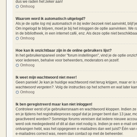
dus we raden het zeker aan!
Omhoog
Waarom word ik automatisch uitgelogd?
Als je de optie
log mij automatisch in bij ieder bezoek
niet aanvinkt, blij
Om ingelogd te blijven, moet je bij het inloggen de optie aanvinken. We r
in de bibliotheek, in een internet café, enz. Als deze optie niet beschikba
Omhoog
Hoe kan ik onzichtbaar zijn in de online gebruikers lijst?
In het gebruikerspaneel onder "forum instellingen", vind je de optie
onzich
voor iedereen, behalve voor beheerders, moderators en jezelf.
Omhoog
Ik weet mijn wachtwoord niet meer!
Geen paniek! Je kan je huidige wachtwoord niet terug krijgen, maar er is
wachtwoord vergeten?
. Volg de instructies op het scherm en wat later ka
Omhoog
Ik ben geregistreerd maar kan niet inloggen!
Controleer eerst of je gebruikersnaam en wachtwoord kloppen. Indien ze 
en je tijdens het registratieproces opgaf dat je jonger bent dan 13 jaar, m
geactiveerd worden? Sommige forums vereisen dat iedere nieuwe account 
werd ook medegedeeld of dit al dan niet nodig is. Indien je een e-mail on
ontvangen hebt, was het opgegeven e-mailadres dan wel juist? Één van de 
e-mailadres correct was, neem dan contact op met de beheerder.