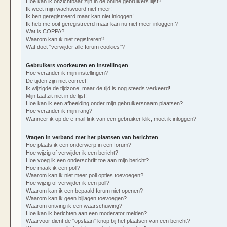
Hoe kan ik onzichtbaar zijn in de online gebruikers lijst?
Ik weet mijn wachtwoord niet meer!
Ik ben geregistreerd maar kan niet inloggen!
Ik heb me ooit geregistreerd maar kan nu niet meer inloggen!?
Wat is COPPA?
Waarom kan ik niet registreren?
Wat doet "verwijder alle forum cookies"?
Gebruikers voorkeuren en instellingen
Hoe verander ik mijn instellingen?
De tijden zijn niet correct!
Ik wijzigde de tijdzone, maar de tijd is nog steeds verkeerd!
Mijn taal zit niet in de lijst!
Hoe kan ik een afbeelding onder mijn gebruikersnaam plaatsen?
Hoe verander ik mijn rang?
Wanneer ik op de e-mail link van een gebruiker klik, moet ik inloggen?
Vragen in verband met het plaatsen van berichten
Hoe plaats ik een onderwerp in een forum?
Hoe wijzig of verwijder ik een bericht?
Hoe voeg ik een onderschrift toe aan mijn bericht?
Hoe maak ik een poll?
Waarom kan ik niet meer poll opties toevoegen?
Hoe wijzig of verwijder ik een poll?
Waarom kan ik een bepaald forum niet openen?
Waarom kan ik geen bijlagen toevoegen?
Waarom ontving ik een waarschuwing?
Hoe kan ik berichten aan een moderator melden?
Waarvoor dient de "opslaan" knop bij het plaatsen van een bericht?