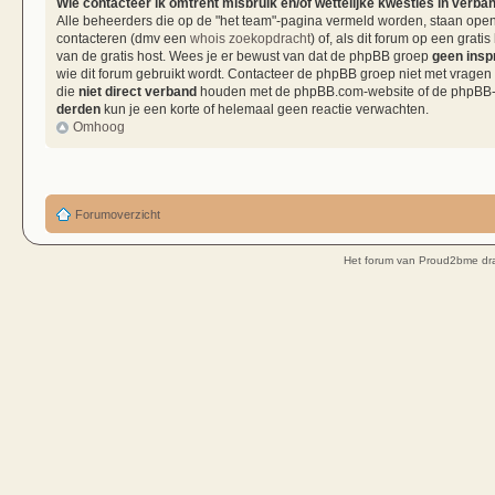
Wie contacteer ik omtrent misbruik en/of wettelijke kwesties in verba
Alle beheerders die op de "het team"-pagina vermeld worden, staan open 
contacteren (dmv een
whois zoekopdracht
) of, als dit forum op een grati
van de gratis host. Wees je er bewust van dat de phpBB groep
geen insp
wie dit forum gebruikt wordt. Contacteer de phpBB groep niet met vragen
die
niet direct verband
houden met de phpBB.com-website of de phpBB-so
derden
kun je een korte of helemaal geen reactie verwachten.
Omhoog
Forumoverzicht
Het forum van Proud2bme dra