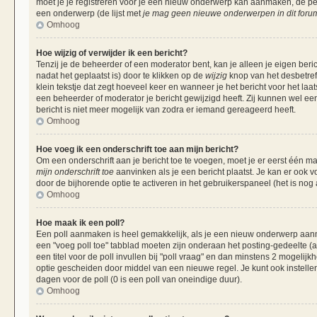
moet je je registreren voor je een nieuw onderwerp kan aanmaken, de per
een onderwerp (de lijst met
je mag geen nieuwe onderwerpen in dit forum
Omhoog
Hoe wijzig of verwijder ik een bericht?
Tenzij je de beheerder of een moderator bent, kan je alleen je eigen beri
nadat het geplaatst is) door te klikken op de
wijzig
knop van het desbetreff
klein tekstje dat zegt hoeveel keer en wanneer je het bericht voor het laa
een beheerder of moderator je bericht gewijzigd heeft. Zij kunnen wel 
bericht is niet meer mogelijk van zodra er iemand gereageerd heeft.
Omhoog
Hoe voeg ik een onderschrift toe aan mijn bericht?
Om een onderschrift aan je bericht toe te voegen, moet je er eerst één ma
mijn onderschrift toe
aanvinken als je een bericht plaatst. Je kan er ook v
door de bijhorende optie te activeren in het gebruikerspaneel (het is nog al
Omhoog
Hoe maak ik een poll?
Een poll aanmaken is heel gemakkelijk, als je een nieuw onderwerp aanma
een "voeg poll toe" tabblad moeten zijn onderaan het posting-gedeelte (als
een titel voor de poll invullen bij "poll vraag" en dan minstens 2 mogelijk
optie gescheiden door middel van een nieuwe regel. Je kunt ook instellen
dagen voor de poll (0 is een poll van oneindige duur).
Omhoog