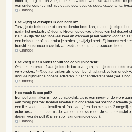
moet je je registreren voor je een nieuw onderwerp kan aanmaken, de per
een onderwerp (de lijst met
je mag geen nieuwe onderwerpen in dit forum
Omhoog
Hoe wijzig of verwijder ik een bericht?
Tenzij je de beheerder of een moderator bent, kan je alleen je eigen beri
nadat het geplaatst is) door te klikken op de
wijzig
knop van het desbetreff
klein tekstje dat zegt hoeveel keer en wanneer je het bericht voor het laa
een beheerder of moderator je bericht gewijzigd heeft. Zij kunnen wel 
bericht is niet meer mogelijk van zodra er iemand gereageerd heeft.
Omhoog
Hoe voeg ik een onderschrift toe aan mijn bericht?
Om een onderschrift aan je bericht toe te voegen, moet je er eerst één ma
mijn onderschrift toe
aanvinken als je een bericht plaatst. Je kan er ook v
door de bijhorende optie te activeren in het gebruikerspaneel (het is nog al
Omhoog
Hoe maak ik een poll?
Een poll aanmaken is heel gemakkelijk, als je een nieuw onderwerp aanma
een "voeg poll toe" tabblad moeten zijn onderaan het posting-gedeelte (als
een titel voor de poll invullen bij "poll vraag" en dan minstens 2 mogelijk
optie gescheiden door middel van een nieuwe regel. Je kunt ook instellen
dagen voor de poll (0 is een poll van oneindige duur).
Omhoog