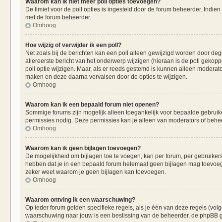
Waarom kan ik niet meer poll opties toevoegen?
De limiet voor de poll opties is ingesteld door de forum beheerder. Indie
met de forum beheerder.
Omhoog
Hoe wijzig of verwijder ik een poll?
Net zoals bij de berichten kan een poll alleen gewijzigd worden door de
allereerste bericht van het onderwerp wijzigen (hieraan is de poll gekop
poll optie wijzigen. Maar, als er reeds gestemd is kunnen alleen moderat
maken en deze daarna vervalsen door de opties te wijzigen.
Omhoog
Waarom kan ik een bepaald forum niet openen?
Sommige forums zijn mogelijk alleen toegankelijk voor bepaalde gebruiker
permissies nodig. Deze permissies kan je alleen van moderators of beheer
Omhoog
Waarom kan ik geen bijlagen toevoegen?
De mogelijkheid om bijlagen toe te voegen, kan per forum, per gebruiker
hebben dat je in een bepaald forum helemaal geen bijlagen mag toevoege
zeker weet waarom je geen bijlagen kan toevoegen.
Omhoog
Waarom ontving ik een waarschuwing?
Op ieder forum gelden specifieke regels, als je één van deze regels (vo
waarschuwing naar jouw is een beslissing van de beheerder, de phpBB gr