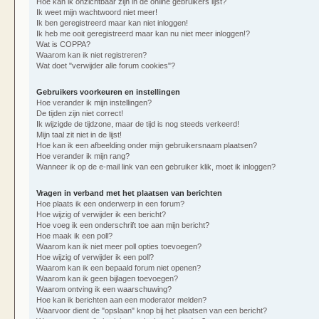
Hoe kan ik onzichtbaar zijn in de online gebruikers lijst?
Ik weet mijn wachtwoord niet meer!
Ik ben geregistreerd maar kan niet inloggen!
Ik heb me ooit geregistreerd maar kan nu niet meer inloggen!?
Wat is COPPA?
Waarom kan ik niet registreren?
Wat doet "verwijder alle forum cookies"?
Gebruikers voorkeuren en instellingen
Hoe verander ik mijn instellingen?
De tijden zijn niet correct!
Ik wijzigde de tijdzone, maar de tijd is nog steeds verkeerd!
Mijn taal zit niet in de lijst!
Hoe kan ik een afbeelding onder mijn gebruikersnaam plaatsen?
Hoe verander ik mijn rang?
Wanneer ik op de e-mail link van een gebruiker klik, moet ik inloggen?
Vragen in verband met het plaatsen van berichten
Hoe plaats ik een onderwerp in een forum?
Hoe wijzig of verwijder ik een bericht?
Hoe voeg ik een onderschrift toe aan mijn bericht?
Hoe maak ik een poll?
Waarom kan ik niet meer poll opties toevoegen?
Hoe wijzig of verwijder ik een poll?
Waarom kan ik een bepaald forum niet openen?
Waarom kan ik geen bijlagen toevoegen?
Waarom ontving ik een waarschuwing?
Hoe kan ik berichten aan een moderator melden?
Waarvoor dient de "opslaan" knop bij het plaatsen van een bericht?