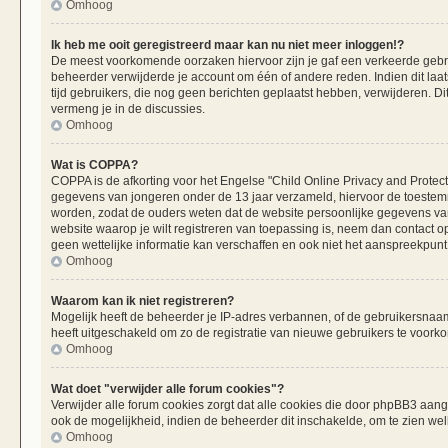
Omhoog
Ik heb me ooit geregistreerd maar kan nu niet meer inloggen!?
De meest voorkomende oorzaken hiervoor zijn je gaf een verkeerde gebru
beheerder verwijderde je account om één of andere reden. Indien dit laats
tijd gebruikers, die nog geen berichten geplaatst hebben, verwijderen. 
vermeng je in de discussies.
Omhoog
Wat is COPPA?
COPPA is de afkorting voor het Engelse "Child Online Privacy and Protecti
gegevens van jongeren onder de 13 jaar verzameld, hiervoor de toestemm
worden, zodat de ouders weten dat de website persoonlijke gegevens van h
website waarop je wilt registreren van toepassing is, neem dan contact 
geen wettelijke informatie kan verschaffen en ook niet het aanspreekpunt 
Omhoog
Waarom kan ik niet registreren?
Mogelijk heeft de beheerder je IP-adres verbannen, of de gebruikersnaam 
heeft uitgeschakeld om zo de registratie van nieuwe gebruikers te voork
Omhoog
Wat doet "verwijder alle forum cookies"?
Verwijder alle forum cookies zorgt dat alle cookies die door phpBB3 aa
ook de mogelijkheid, indien de beheerder dit inschakelde, om te zien we
Omhoog