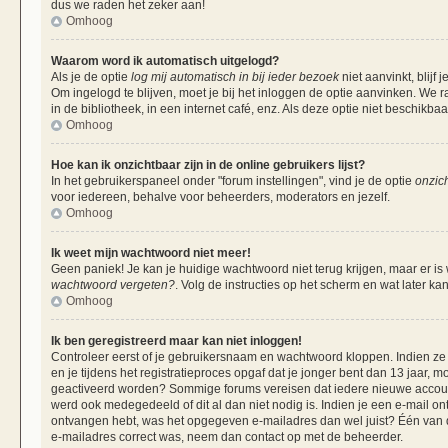
dus we raden het zeker aan!
Omhoog
Waarom word ik automatisch uitgelogd?
Als je de optie
log mij automatisch in bij ieder bezoek
niet aanvinkt, blij
Om ingelogd te blijven, moet je bij het inloggen de optie aanvinken. We r
in de bibliotheek, in een internet café, enz. Als deze optie niet beschikba
Omhoog
Hoe kan ik onzichtbaar zijn in de online gebruikers lijst?
In het gebruikerspaneel onder "forum instellingen", vind je de optie
onzich
voor iedereen, behalve voor beheerders, moderators en jezelf.
Omhoog
Ik weet mijn wachtwoord niet meer!
Geen paniek! Je kan je huidige wachtwoord niet terug krijgen, maar er is
wachtwoord vergeten?
. Volg de instructies op het scherm en wat later ka
Omhoog
Ik ben geregistreerd maar kan niet inloggen!
Controleer eerst of je gebruikersnaam en wachtwoord kloppen. Indien ze 
en je tijdens het registratieproces opgaf dat je jonger bent dan 13 jaar, m
geactiveerd worden? Sommige forums vereisen dat iedere nieuwe account 
werd ook medegedeeld of dit al dan niet nodig is. Indien je een e-mail on
ontvangen hebt, was het opgegeven e-mailadres dan wel juist? Één van de 
e-mailadres correct was, neem dan contact op met de beheerder.