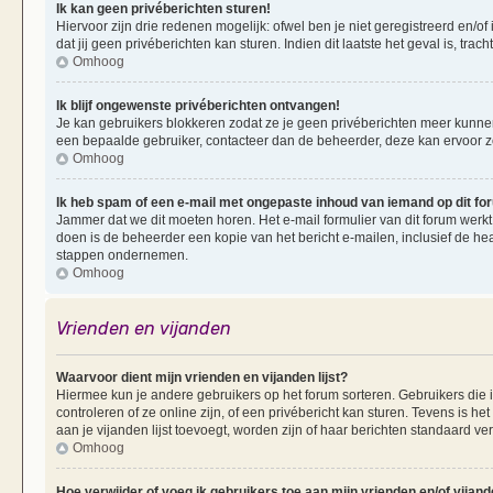
Ik kan geen privéberichten sturen!
Hiervoor zijn drie redenen mogelijk: ofwel ben je niet geregistreerd en/of
dat jij geen privéberichten kan sturen. Indien dit laatste het geval is, tra
Omhoog
Ik blijf ongewenste privéberichten ontvangen!
Je kan gebruikers blokkeren zodat ze je geen privéberichten meer kunnen 
een bepaalde gebruiker, contacteer dan de beheerder, deze kan ervoor zorg
Omhoog
Ik heb spam of een e-mail met ongepaste inhoud van iemand op dit f
Jammer dat we dit moeten horen. Het e-mail formulier van dit forum werkt
doen is de beheerder een kopie van het bericht e-mailen, inclusief de he
stappen ondernemen.
Omhoog
Vrienden en vijanden
Waarvoor dient mijn vrienden en vijanden lijst?
Hiermee kun je andere gebruikers op het forum sorteren. Gebruikers die i
controleren of ze online zijn, of een privébericht kan sturen. Tevens is h
aan je vijanden lijst toevoegt, worden zijn of haar berichten standaard ve
Omhoog
Hoe verwijder of voeg ik gebruikers toe aan mijn vrienden en/of vijande