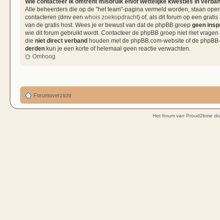
Wie contacteer ik omtrent misbruik en/of wettelijke kwesties in verba
Alle beheerders die op de "het team"-pagina vermeld worden, staan open 
contacteren (dmv een
whois zoekopdracht
) of, als dit forum op een grati
van de gratis host. Wees je er bewust van dat de phpBB groep
geen insp
wie dit forum gebruikt wordt. Contacteer de phpBB groep niet met vragen
die
niet direct verband
houden met de phpBB.com-website of de phpBB-so
derden
kun je een korte of helemaal geen reactie verwachten.
Omhoog
Forumoverzicht
Het forum van Proud2bme dra