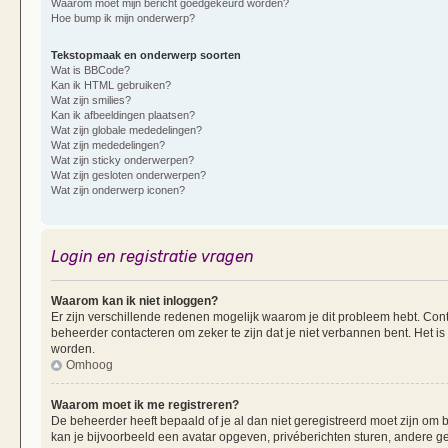
Waarom moet mijn bericht goedgekeurd worden?
Hoe bump ik mijn onderwerp?
Tekstopmaak en onderwerp soorten
Wat is BBCode?
Kan ik HTML gebruiken?
Wat zijn smilies?
Kan ik afbeeldingen plaatsen?
Wat zijn globale mededelingen?
Wat zijn mededelingen?
Wat zijn sticky onderwerpen?
Wat zijn gesloten onderwerpen?
Wat zijn onderwerp iconen?
Login en registratie vragen
Waarom kan ik niet inloggen?
Er zijn verschillende redenen mogelijk waarom je dit probleem hebt. Cont
beheerder contacteren om zeker te zijn dat je niet verbannen bent. Het is
worden.
Omhoog
Waarom moet ik me registreren?
De beheerder heeft bepaald of je al dan niet geregistreerd moet zijn om b
kan je bijvoorbeeld een avatar opgeven, privéberichten sturen, andere g